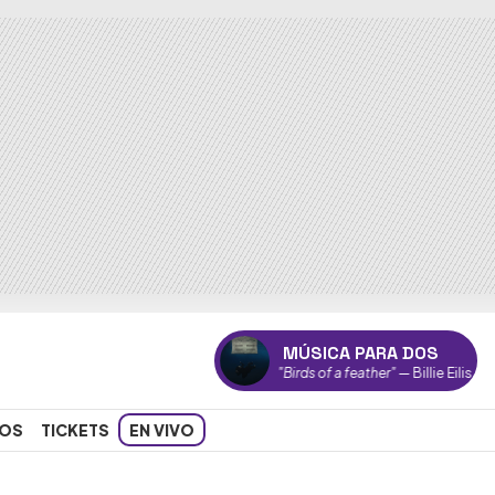
MÚSICA PARA DOS
"Birds of a feather"
— Billie Eilish
OS
TICKETS
EN VIVO