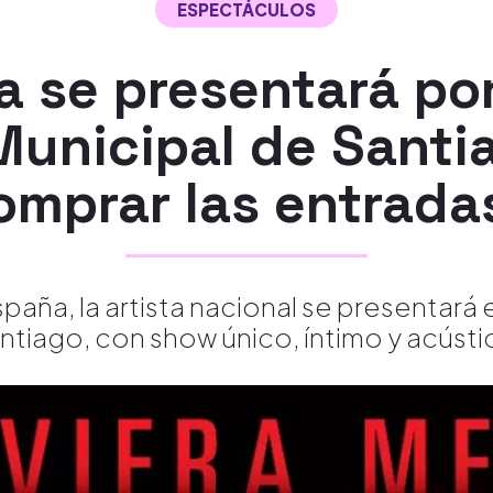
ESPECTÁCULOS
a se presentará por
 Municipal de Sant
omprar las entrada
paña, la artista nacional se presentará 
ntiago, con show único, íntimo y acústi