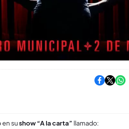
 en su
show “A la carta”
llamado: