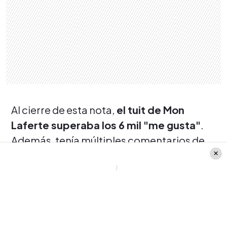
Al cierre de esta nota,
el tuit de Mon
Laferte superaba los 6 mil "me gusta"
.
Además, tenía múltiples comentarios de
apoyo de sus fanáticos.
"Oh que felicidad Nuestra reina que hayas
ejercido el derecho al voto en esta fiesta
electoral en busca de un mejor porvenir a
tu amada #Chile la cual merece todo lo