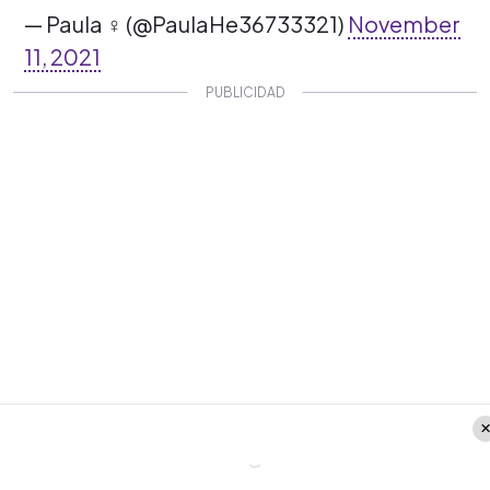
— Paula ‍♀️ (@PaulaHe36733321)
November
11, 2021