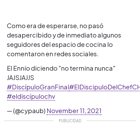
Como era de esperarse, no pasó
desapercibido y de inmediato algunos
seguidores del espacio de cocina lo
comentaron en redes sociales.
El Ennio diciendo "no termina nunca"
JAJSJAJJS
#DiscípuloGranFinal
#ElDiscipuloDelChefC
#eldiscípulochv
— (@cypaub)
November 11, 2021