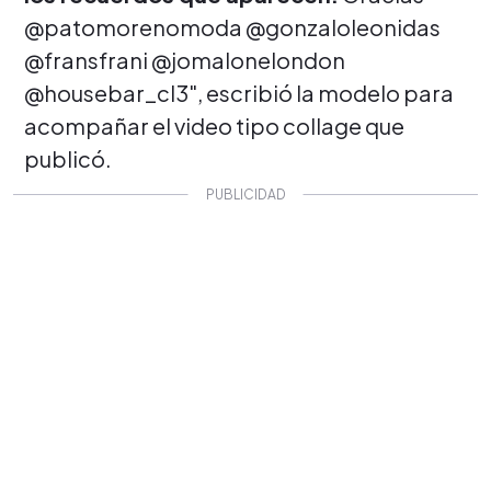
@patomorenomoda @gonzaloleonidas
@fransfrani @jomalonelondon
@housebar_cl3", escribió la modelo para
acompañar el video tipo collage que
publicó.