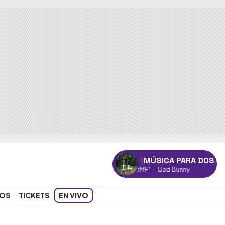
MÚSICA PARA DOS
"DtMF"
— Bad Bunny
OS
TICKETS
EN VIVO