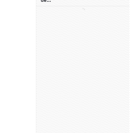
de..."