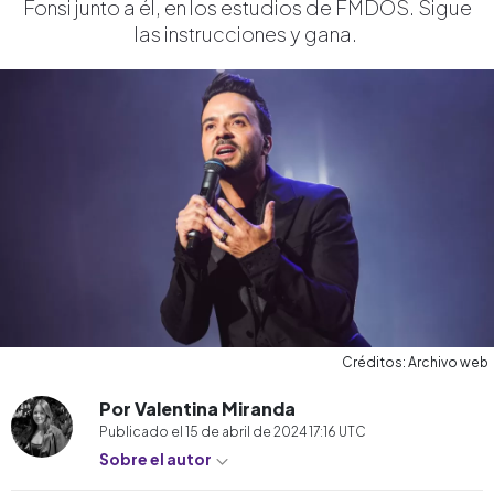
Fonsi junto a él, en los estudios de FMDOS. Sigue
las instrucciones y gana.
Créditos: Archivo web
Por Valentina Miranda
Publicado el
15 de abril de 2024 17:16
UTC
Sobre el autor