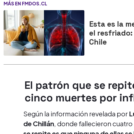
MÁS EN FMDOS.CL
Esta es la m
el resfriado
Chile
El patrón que se repit
cinco muertes por in
Según la información revelada por
L
de Chillán
, donde fallecieron cuatro 
se repite es que ninguna de ellas 