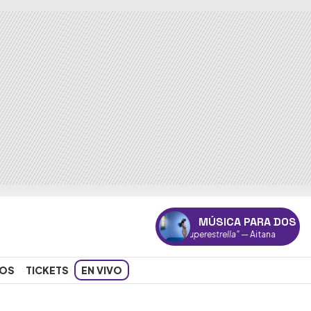
MÚSICA PARA DOS
"Superestrella"
— Aitana
OS
TICKETS
EN VIVO