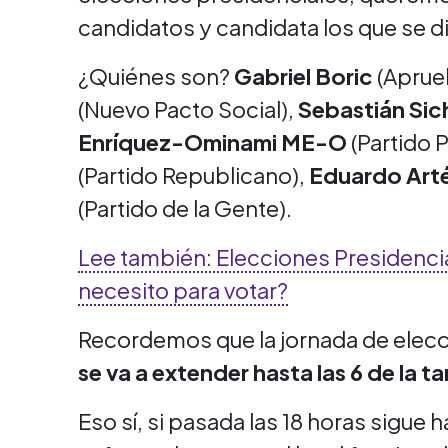
candidatos y candidata los que se di
¿Quiénes son?
Gabriel Boric
(Aprue
(Nuevo Pacto Social),
Sebastián Sic
Enríquez-Ominami
ME-O
(Partido 
(Partido Republicano),
Eduardo Art
(Partido de la Gente).
Lee también: Elecciones Presidenc
necesito para votar?
Recordemos que la jornada de elecci
se va a extender hasta las 6 de la t
Eso sí, si pasada las 18 horas sigu