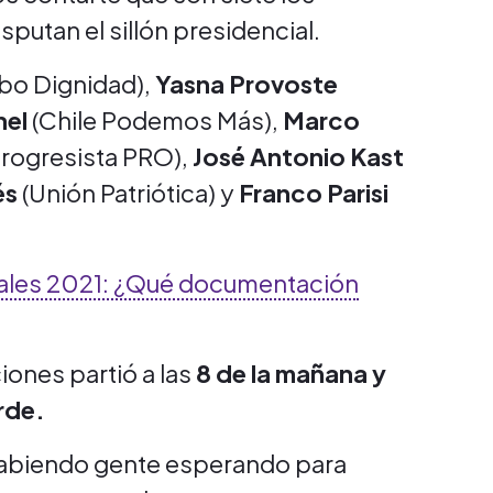
sputan el sillón presidencial.
bo Dignidad),
Yasna Provoste
hel
(Chile Podemos Más),
Marco
Progresista PRO),
José Antonio Kast
és
(Unión Patriótica) y
Franco Parisi
iales 2021: ¿Qué documentación
ones partió a las
8 de la mañana y
arde.
e habiendo gente esperando para