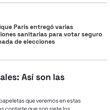
ique París entregó varias
ones sanitarias para votar seguro
nada de elecciones
les: Así son las
 papeletas que veremos en estas
s contarte que son siete los