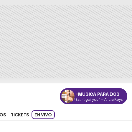
MÚSICA PARA DOS
"If I ain't got you"
— Alicia Keys
OS
TICKETS
EN VIVO