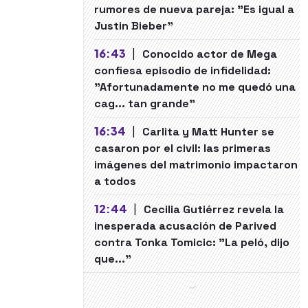
rumores de nueva pareja: "Es igual a
Justin Bieber"
16:43
|
Conocido actor de Mega
confiesa episodio de infidelidad:
"Afortunadamente no me quedó una
cag... tan grande"
16:34
|
Carlita y Matt Hunter se
casaron por el civil: las primeras
imágenes del matrimonio impactaron
a todos
12:44
|
Cecilia Gutiérrez revela la
inesperada acusación de Parived
contra Tonka Tomicic: "La peló, dijo
que..."