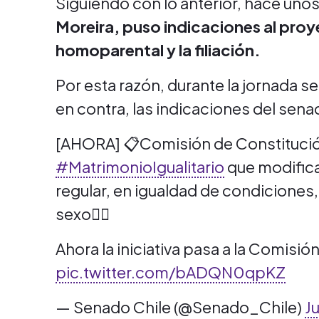
Siguiendo con lo anterior, hace unos 
Moreira, puso indicaciones al proy
homoparental y la filiación.
Por esta razón, durante la jornada se
en contra, las indicaciones del sena
[AHORA] 📋Comisión de Constituci
#MatrimonioIgualitario
que modifica
regular, en igualdad de condiciones
sexo🏳️‍🌈
Ahora la iniciativa pasa a la Comisi
pic.twitter.com/bADQN0qpKZ
— Senado Chile (@Senado_Chile)
J