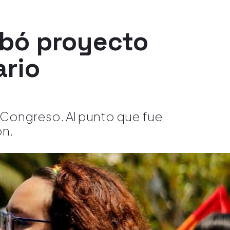
obó proyecto
ario
l Congreso. Al punto que fue
ón.