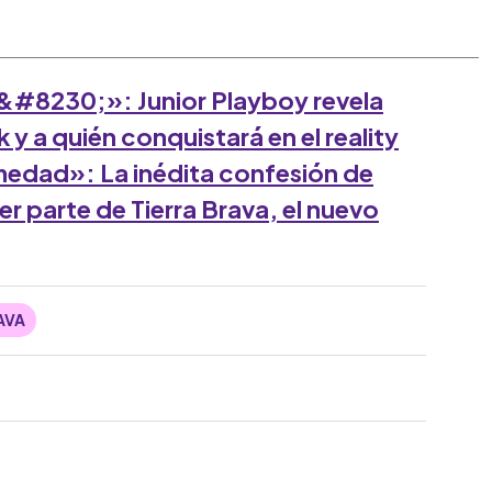
&#8230;»: Junior Playboy revela
 y a quién conquistará en el reality
edad»: La inédita confesión de
er parte de Tierra Brava, el nuevo
AVA