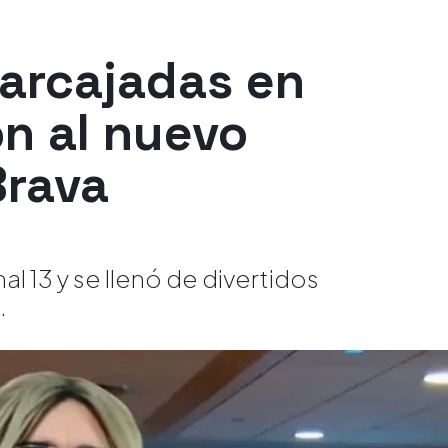
carcajadas en
ón al nuevo
Brava
al 13 y se llenó de divertidos
.