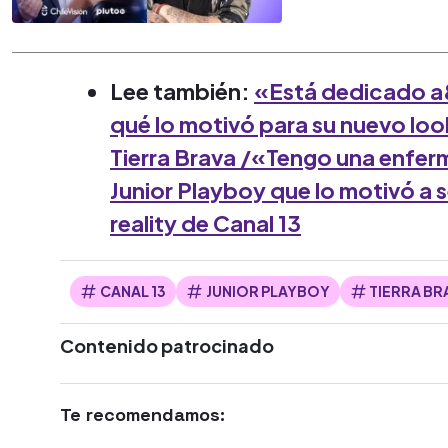
Lee también:
«Está dedicado a
qué lo motivó para su nuevo look
Tierra Brava /
«Tengo una enferm
Junior Playboy que lo motivó a s
reality de Canal 13
CANAL 13
JUNIOR PLAYBOY
TIERRA BR
Contenido patrocinado
Te recomendamos: