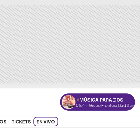
MÚSICA PARA DOS
"Un x100to"
— Grupo Frontera,Bad Bunny
OS
TICKETS
EN VIVO