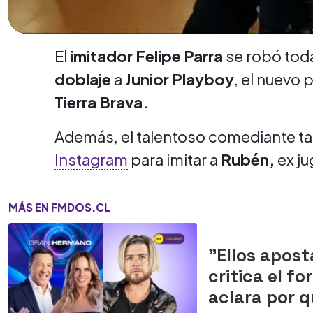
El
imitador Felipe Parra
se robó toda
doblaje
a
Junior Playboy
, el nuevo 
Tierra Brava.
Además, el talentoso comediante 
Instagram
para imitar a
Rubén,
ex j
MÁS EN FMDOS.CL
"Ellos apost
critica el f
aclara por q