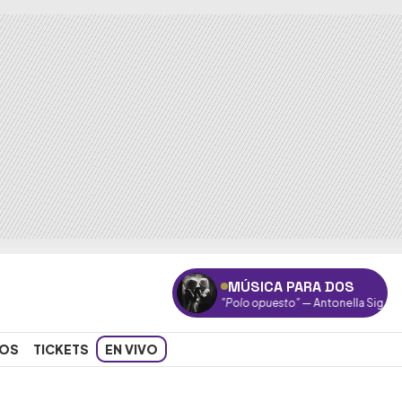
MÚSICA PARA DOS
"Polo opuesto"
— Antonella Sigala
OS
TICKETS
EN VIVO