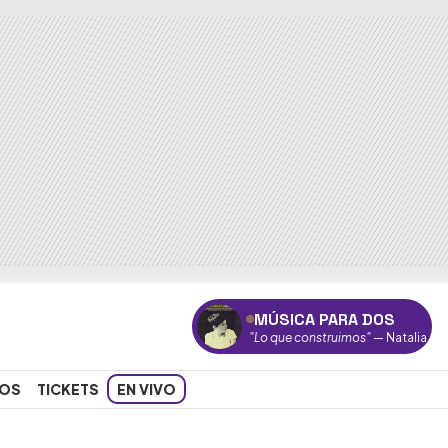
MÚSICA PARA DOS
"Lo que construimos"
— Natalia Lafourcad
OS
TICKETS
EN VIVO