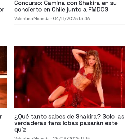
Concurso: Camina con Shakira en su
or
concierto en Chile junto a FMDOS
Valentina Miranda
-
04/11/2025
13:46
r
¿Qué tanto sabes de Shakira? Solo las
verdaderas fans lobas pasarán este
quiz
Valentina Miranda
-
25/09/2025
11:18