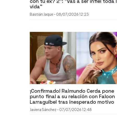
con tu ex? 2": "Vas a ser infiel toda 
vida"
Bastián Jaque
-
08/07/2026
12:23
¡Confirmado! Raimundo Cerda pone
punto final a su relación con Faloon
Larraguibel tras inesperado motivo
Javiera Sánchez
-
07/07/2026
12:48