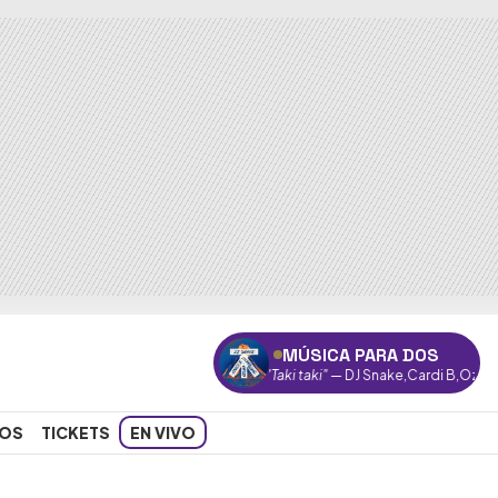
MÚSICA PARA DOS
"Taki taki"
— DJ Snake,Cardi B,Ozuna,Selen
OS
TICKETS
EN VIVO