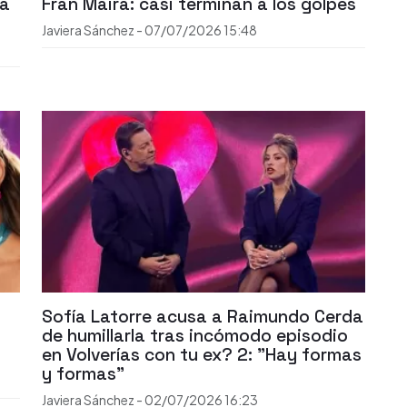
la
Fran Maira: casi terminan a los golpes
Javiera Sánchez
-
07/07/2026
15:48
Sofía Latorre acusa a Raimundo Cerda
de humillarla tras incómodo episodio
en Volverías con tu ex? 2: "Hay formas
y formas"
Javiera Sánchez
-
02/07/2026
16:23