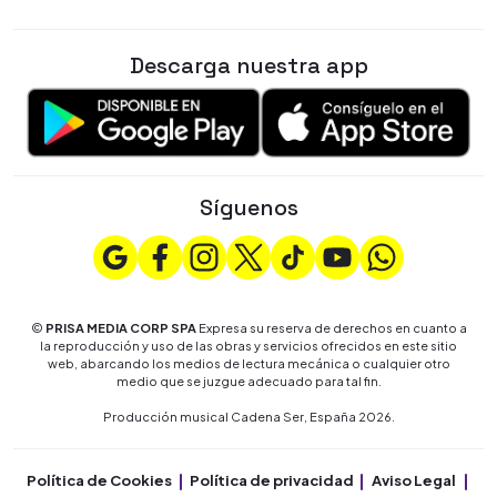
Descarga nuestra app
Síguenos
©
PRISA MEDIA CORP SPA
Expresa su reserva de derechos en cuanto a
la reproducción y uso de las obras y servicios ofrecidos en este sitio
web, abarcando los medios de lectura mecánica o cualquier otro
medio que se juzgue adecuado para tal fin.
Producción musical Cadena Ser, España 2026.
Política de Cookies
Política de privacidad
Aviso Legal
Co