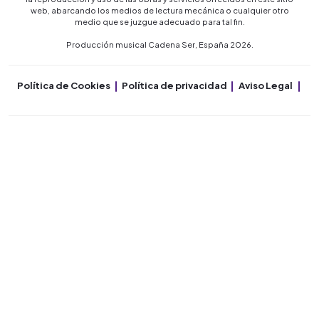
web, abarcando los medios de lectura mecánica o cualquier otro
medio que se juzgue adecuado para tal fin.
Producción musical Cadena Ser, España 2026.
Política de Cookies
Política de privacidad
Aviso Legal
Co