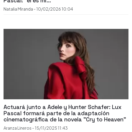
Pascal: “él es mi…”
Natalia Miranda
-
10/02/2026
10:04
Actuará junto a Adele y Hunter Schafer: Lux
Pascal formará parte de la adaptación
cinematográfica de la novela "Cry to Heaven"
Aranza Lineros
-
15/11/2025
11:43