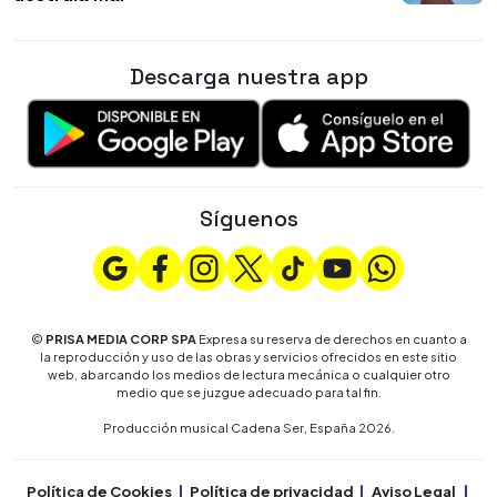
Descarga nuestra app
Síguenos
©
PRISA MEDIA CORP SPA
Expresa su reserva de derechos en cuanto a
la reproducción y uso de las obras y servicios ofrecidos en este sitio
web, abarcando los medios de lectura mecánica o cualquier otro
medio que se juzgue adecuado para tal fin.
Producción musical Cadena Ser, España 2026.
Política de Cookies
Política de privacidad
Aviso Legal
Co