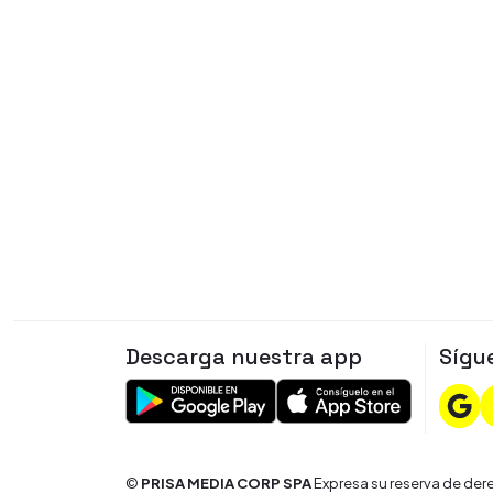
Descarga nuestra app
Sígu
©
PRISA MEDIA CORP SPA
Expresa su reserva de dere