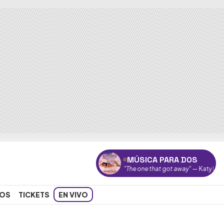
MÚSICA PARA DOS
"The one that got away"
— Katy Perry
OS
TICKETS
EN VIVO