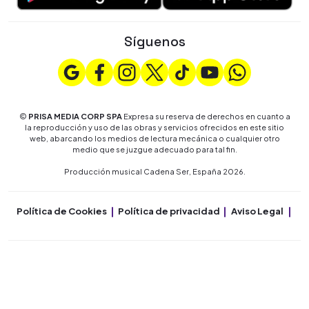
Síguenos
©
PRISA MEDIA CORP SPA
Expresa su reserva de derechos en cuanto a
la reproducción y uso de las obras y servicios ofrecidos en este sitio
web, abarcando los medios de lectura mecánica o cualquier otro
medio que se juzgue adecuado para tal fin.
Producción musical Cadena Ser, España 2026.
Política de Cookies
Política de privacidad
Aviso Legal
Co