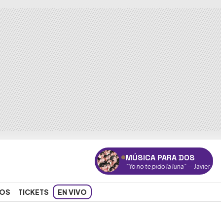
MÚSICA PARA DOS
"Yo no te pido la luna"
— Javiera Mena
OS
TICKETS
EN VIVO