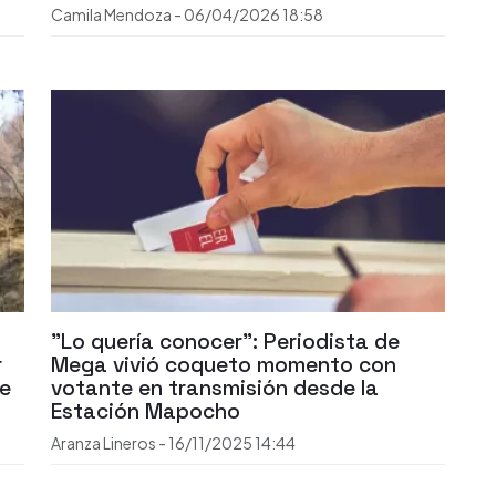
Camila Mendoza
-
06/04/2026
18:58
"Lo quería conocer": Periodista de
r
Mega vivió coqueto momento con
te
votante en transmisión desde la
Estación Mapocho
Aranza Lineros
-
16/11/2025
14:44