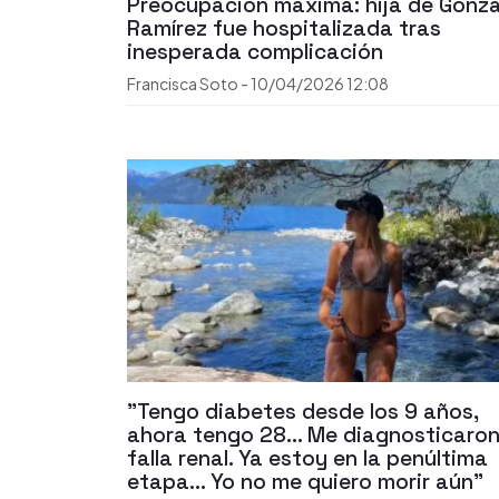
Preocupación máxima: hija de Gonza
Ramírez fue hospitalizada tras
inesperada complicación
Francisca Soto
-
10/04/2026
12:08
"Tengo diabetes desde los 9 años,
ahora tengo 28... Me diagnosticaro
falla renal. Ya estoy en la penúltima
etapa... Yo no me quiero morir aún"