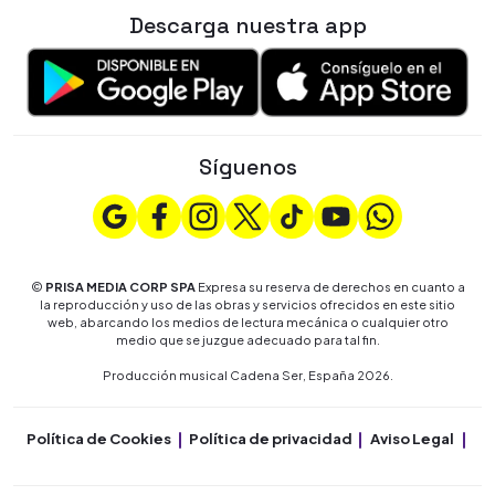
Descarga nuestra app
Síguenos
©
PRISA MEDIA CORP SPA
Expresa su reserva de derechos en cuanto a
la reproducción y uso de las obras y servicios ofrecidos en este sitio
web, abarcando los medios de lectura mecánica o cualquier otro
medio que se juzgue adecuado para tal fin.
Producción musical Cadena Ser, España 2026.
Política de Cookies
Política de privacidad
Aviso Legal
Co