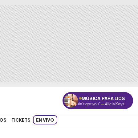
MÚSICA PARA DOS
"If I ain't got you"
— Alicia Keys
OS
TICKETS
EN VIVO