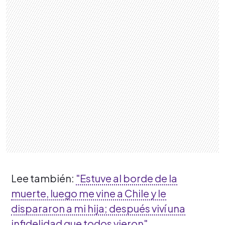
Lee también:
"Estuve al borde de la
muerte, luego me vine a Chile y le
dispararon a mi hija; después viví una
infidelidad que todos vieron"