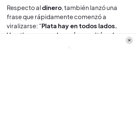
Respecto al
dinero
, también lanzó una
frase que rápidamente comenzó a
viralizarse: “
Plata hay en todos lados.
Uno tiene que saber cómo quitársela
nada más prácticamente
”.
“
Yo viví un año en la calle
, pero tenía
cama, estaba calentito, tenía el Play con la
tele, tenía mesa de ping-pong... Me
encantó. Lo volvería a hacer”, sostuvo
Carlos Ortega
.