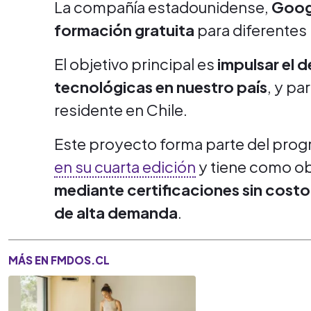
La compañía estadounidense,
Googl
formación gratuita
para diferentes h
El objetivo principal es
impulsar el 
tecnológicas en nuestro país
, y pa
residente en Chile.
Este proyecto forma parte del pro
en su cuarta edición
y tiene como ob
mediante certificaciones sin costo
de alta demanda
.
MÁS EN FMDOS.CL