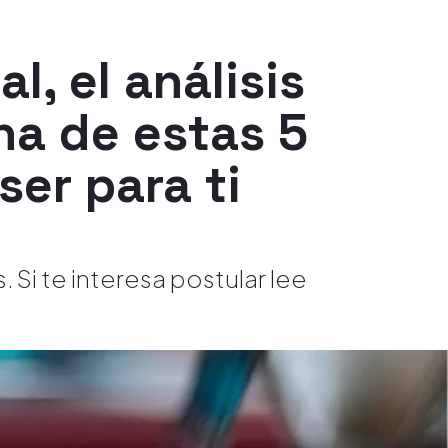
l, el análisis
na de estas 5
er para ti
 Si te interesa postular lee