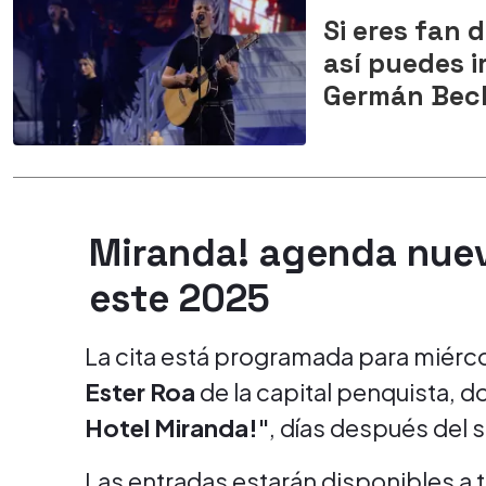
Si eres fan 
así puedes i
Germán Beck
Miranda! agenda nuev
este 2025
La cita está programada para miérco
Ester Roa
de la capital penquista, d
Hotel Miranda!"
, días después del 
Las entradas estarán disponibles a 