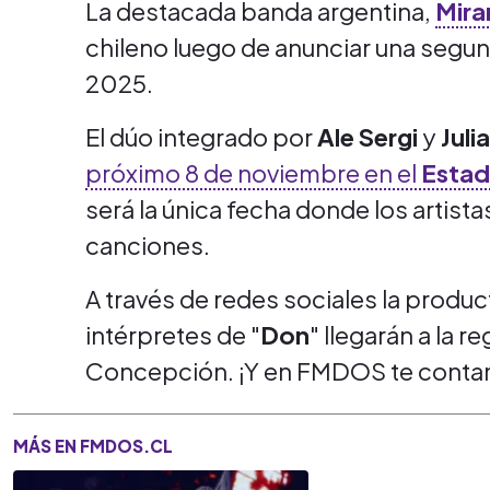
La destacada banda argentina,
Mira
chileno luego de anunciar una segun
2025.
El dúo integrado por
Ale Sergi
y
Juli
próximo 8 de noviembre en el
Estad
será la única fecha donde los artist
canciones.
A través de redes sociales la produ
intérpretes de "
Don
" llegarán a la r
Concepción. ¡Y en FMDOS te contam
MÁS EN FMDOS.CL