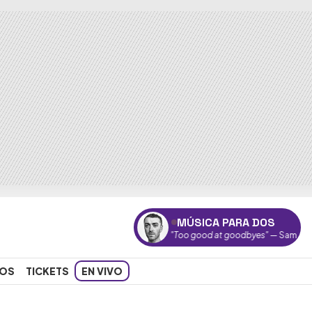
MÚSICA PARA DOS
"Too good at goodbyes"
— Sam Smith
OS
TICKETS
EN VIVO