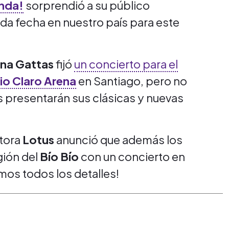
nda!
sorprendió a su público
da fecha en nuestro país para este
ana Gattas
fijó
un concierto para el
io Claro Arena
en Santiago, pero no
as presentarán sus clásicas y nuevas
ctora
Lotus
anunció que además los
egión del
Bío Bío
con un concierto en
os todos los detalles!