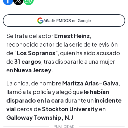
Añadir FMDOS en Google
Se trata del actor
Ernest Heinz
,
reconocido actor de la serie de televisión
de
“
Los Sopranos
”, quien ha sido acusado
de
31 cargos
, tras dispararle a una mujer
en
Nueva Jersey
.
La chica, de nombre
Maritza Arias-Galva
,
llamó a la policía y alegó que
le habían
disparado en la cara
durante un
incidente
vial
cerca de
Stockton University
en
Galloway Township, N.J
.