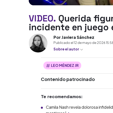
VIDEO.
Querida figu
incidente en juego
Por Javiera Sánchez
Publicado el
12 de mayo de 2026 15:5
Sobre el autor
LEO MÉNDEZ JR
Contenido patrocinado
Te recomendamos:
Camila Nash revela dolorosa infidelid