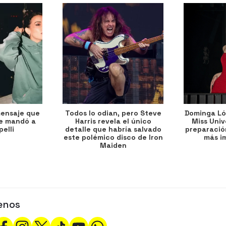
mensaje que
Todos lo odian, pero Steve
Dominga Lóp
le mandó a
Harris revela el único
Miss Univ
elli
detalle que habría salvado
preparación
este polémico disco de Iron
más i
Maiden
enos