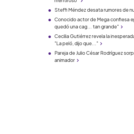
mentiroso"
Steffi Méndez desata rumores de nuev
Conocido actor de Mega confiesa ep
quedó una cag... tan grande"
Cecilia Gutiérrez revela la inespera
"La peló, dijo que..."
Pareja de Julio César Rodríguez sorp
animador