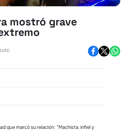
ra mostró grave
 extremo
8
UTC
ad que marcó su relación: "Machista, infiel y