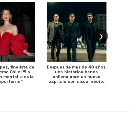
❯
ez, finalista de
Después de más de 40 años,
Ante 
erso Chile: “La
una histórica banda
petr
 mental sí es la
chilena abre un nuevo
precio
mportante”
capítulo con disco inédito