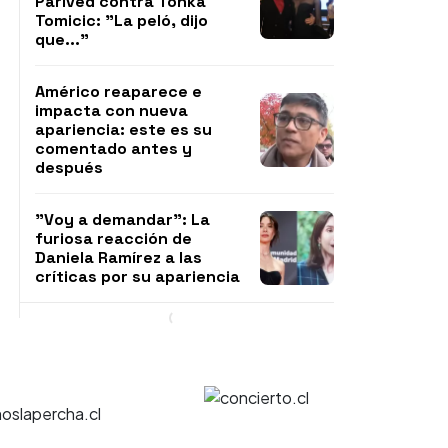
Parived contra Tonka
Tomicic: "La peló, dijo
que..."
Américo reaparece e
impacta con nueva
apariencia: este es su
comentado antes y
después
"Voy a demandar": La
furiosa reacción de
Daniela Ramírez a las
críticas por su apariencia