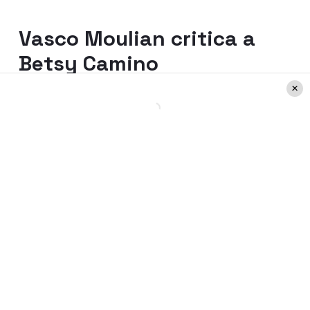
Vasco Moulian critica a
Betsy Camino
“¿No cumplió el contrato?”
, preguntó
Moulian.
E incluso Vasco indicó que le puso nota 2
por un conflicto personal y no por su
performance en el escenario.