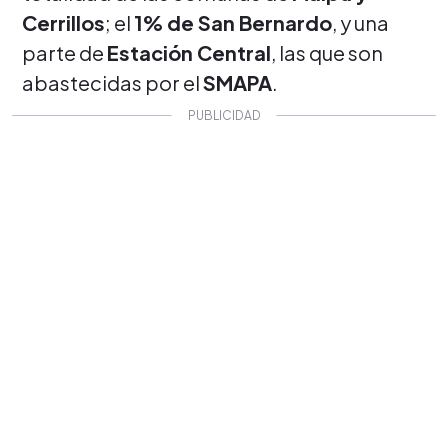
Cerrillos
; el
1% de San Bernardo
, y una
parte de
Estación Central
, las que son
abastecidas por el
SMAPA
.