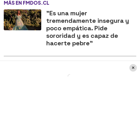
MÁS EN FMDOS.CL
"Es una mujer
tremendamente insegura y
poco empática. Pide
sororidad y es capaz de
hacerte pebre"
“
Esa es la razón por la que te fuiste de
Chilevisión: por filtrar lo que pasaba en
las pautas, por hablar mal de tus
compañeros y por tratar de enemistar a
la gente
”, agregó.