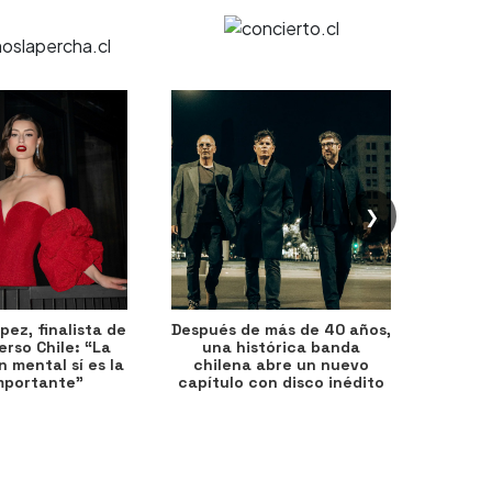
❯
ez, finalista de
Después de más de 40 años,
Ante 
erso Chile: “La
una histórica banda
petr
 mental sí es la
chilena abre un nuevo
precio
mportante”
capítulo con disco inédito