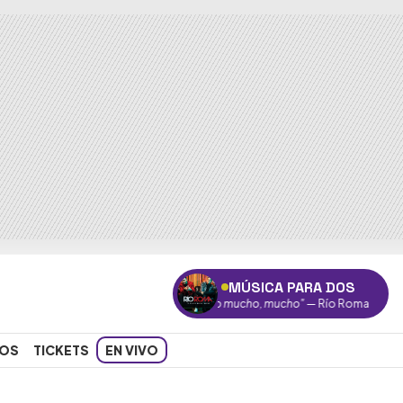
MÚSICA PARA DOS
"Te quiero mucho, mucho"
— Río Roma
OS
TICKETS
EN VIVO