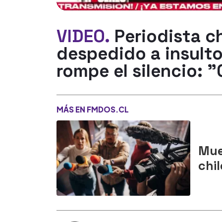
VIDEO.
Periodista c
despedido a insulto
rompe el silencio:
MÁS EN FMDOS.CL
Mue
chi