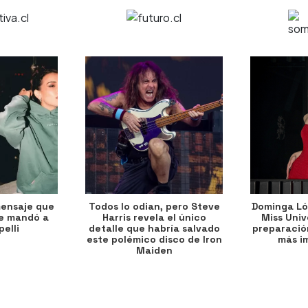
mensaje que
Todos lo odian, pero Steve
Dominga Lóp
le mandó a
Harris revela el único
Miss Univ
elli
detalle que habría salvado
preparación
este polémico disco de Iron
más i
Maiden