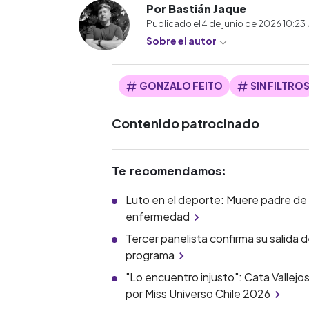
Por Bastián Jaque
Publicado el
4 de junio de 2026 10:23
Sobre el autor
GONZALO FEITO
SIN FILTRO
Contenido patrocinado
Te recomendamos:
Luto en el deporte: Muere padre de q
enfermedad
Tercer panelista confirma su salida 
programa
"Lo encuentro injusto": Cata Vallej
por Miss Universo Chile 2026