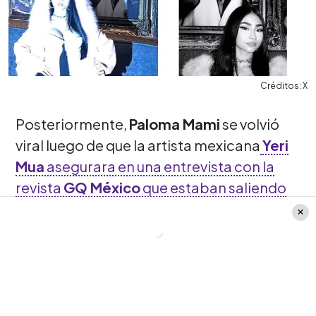
Créditos: X
Posteriormente,
Paloma Mami
se volvió
viral luego de que la artista mexicana
Yeri
Mua
asegurara en una entrevista con la
revista
GQ México
que estaban saliendo
como algo más que amigos.
"
Me dijeron por ahí que anda con Paloma
Mami, pero yo la amo a la Paloma Mami,
no pasa nada. A ella jamás le robaría el
novio
" expresó la artista reggaetonera