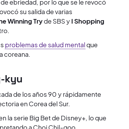
 de ebriedad, por lo que se le revocó
rovocó su salida de varias
he Winning Try
de SBS y
I Shopping
tro.
os
problemas de salud mental
que
ca coreana.
g-kyu
década de los años 90 y rápidamente
ectoria en Corea del Sur.
 la serie Big Bet de Disney+, lo que
erpretando a Choi Chil-goo.