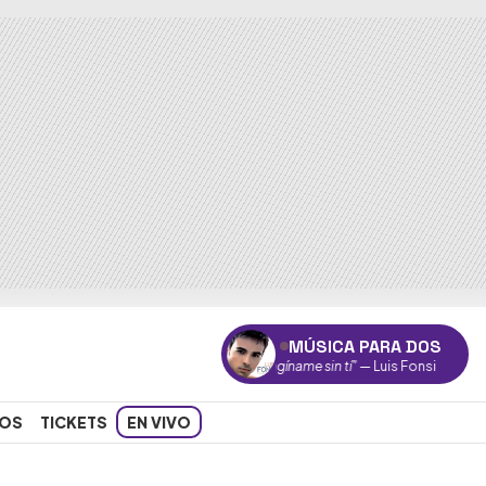
MÚSICA PARA DOS
"Imagíname sin tí"
— Luis Fonsi
OS
TICKETS
EN VIVO