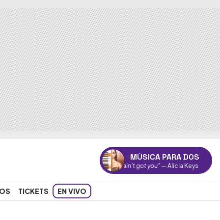
MÚSICA PARA DOS
"If I ain't got you"
— Alicia Keys
OS
TICKETS
EN VIVO