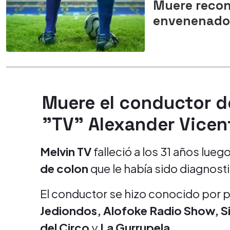
Muere recono
envenenado 
Muere el conductor de
"TV" Alexander Vicen
Melvin TV
falleció a los 31 años lue
de colon
que le había sido diagnost
El conductor se hizo conocido por
Jediondos
,
Alofoke Radio Show
,
S
del Circo
y
La Gurrupela
.