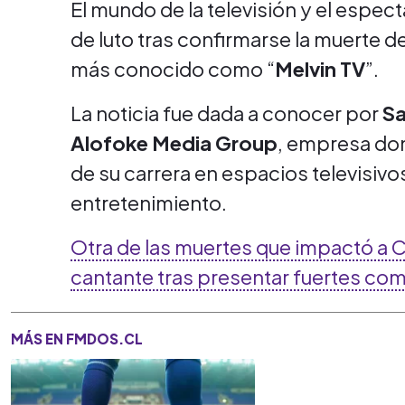
El mundo de la televisión y el espe
de luto tras confirmarse la muerte d
más conocido como “
Melvin
TV
”.
La noticia fue dada a conocer por
Sa
Alofoke Media Group
, empresa don
de su carrera en espacios televisivo
entretenimiento.
Otra de las muertes que impactó a Ch
cantante tras presentar fuertes com
MÁS EN FMDOS.CL