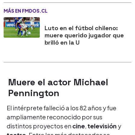
MÁS EN FMDOS.CL
Luto en el fútbol chileno:
muere querido jugador que
brilló en la U
Muere el actor Michael
Pennington
El intérprete falleció a los 82 años y fue
ampliamente reconocido por sus
distintos proyectos en
cine
,
televisión
y
teatro
. Entre los más destacados se