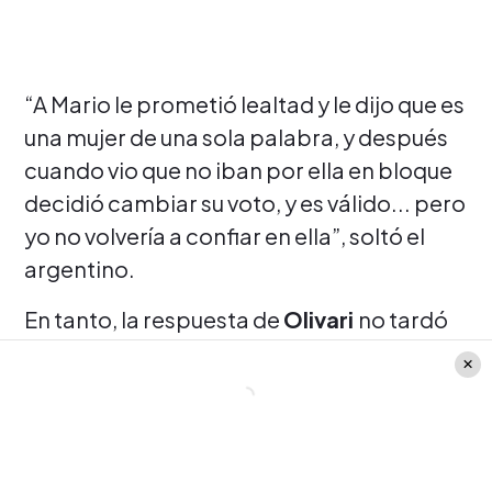
“A Mario le prometió lealtad y le dijo que es
una mujer de una sola palabra, y después
cuando vio que no iban por ella en bloque
decidió cambiar su voto, y es válido... pero
yo no volvería a confiar en ella”, soltó el
argentino.
En tanto, la respuesta de
Olivari
no tardó
en llegar: “Jamás le he pedido a nadie que
no vote por mí.
Joche es un mentiroso
, él
fue el que me dijo que no me querían votar.
Yo soy un lobo solitario, no espero lealtad
de nadie, ya no me sorprenden las