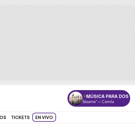
MÚSICA PARA DOS
"Bésame"
— Camila
OS
TICKETS
EN VIVO