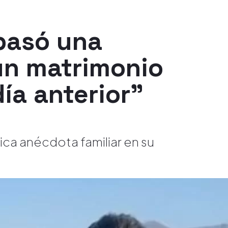
 pasó una
un matrimonio
ía anterior"
ica anécdota familiar en su