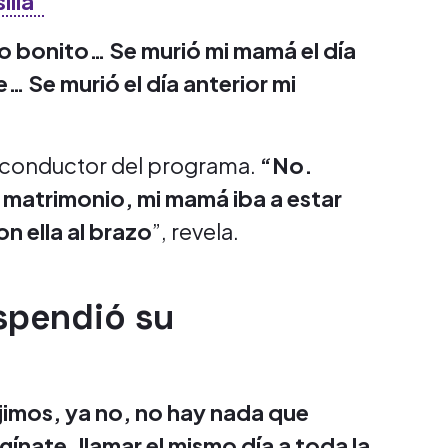
illa"
o bonito… Se murió mi mamá el día
e… Se murió el día anterior mi
el conductor del programa.
“No.
l matrimonio, mi mamá iba a estar
on ella al brazo
”, revela.
uspendió su
ijimos, ya no, no hay nada que
nate, llamar el mismo día a toda la