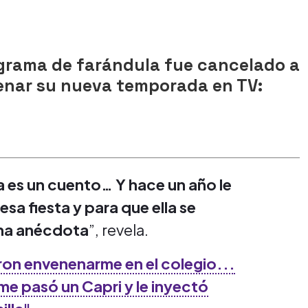
grama de farándula fue cancelado a
renar su nueva temporada en TV:
e
ia es un cuento… Y hace un año le
sa fiesta y para que ella se
una anécdota
”, revela.
aron envenenarme en el colegio...
e pasó un Capri y le inyectó