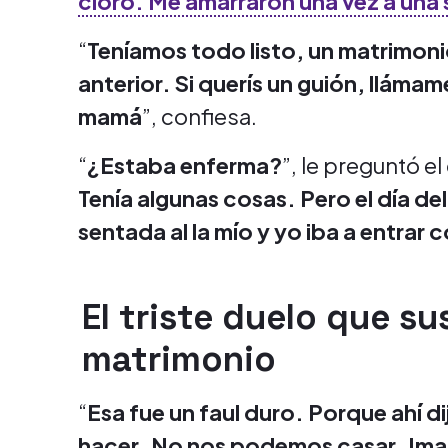
cloro. Me amarraron una vez a una s
“
Teníamos todo listo, un matrimoni
anterior. Si querís un guión, llámam
mamá
”, confiesa.
“
¿Estaba enferma?
”, le preguntó 
Tenía algunas cosas. Pero el día de
sentada al la mío y yo iba a entrar c
El triste duelo que s
matrimonio
“
Esa fue un faul duro. Porque ahí d
hacer. No nos podemos casar. Imagí