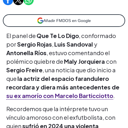
Añadir FMDOS en Google
El panel de
Que Te Lo Digo
, conformado
por
Sergio Rojas
,
Luis Sandoval
y
Antonella Ríos
, estuvo comentando el
polémico quiebre de
Maly Jorquiera
con
Sergio Freire
, una noticia que dio inicio a
que
la actriz del espacio farandulero
recordara y diera más antecedentes de
su ex amorío con Marcelo Barticciotto
.
Recordemos que la intérprete tuvo un
vínculo amoroso con el exfutbolista, con
quien
sufrió en 2024 una violenta