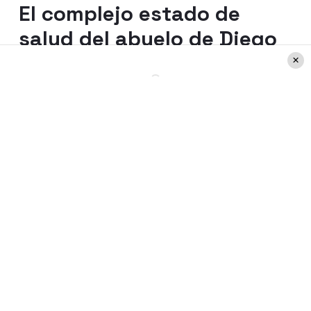
El complejo estado de
salud del abuelo de Diego
Venegas
Sin embargo, esa no fue la única razón por
la que el exchico reality terminó
emocionándose en pleno programa. El
participante también reveló que su abuelo
enfrenta un delicado estado de salud,
situación que lo tiene especialmente
afectado.
Durante la emisión de
Fiebre de Baile,
contó que se encuentra internado en una
clínica debido a un trombo pulmonar y