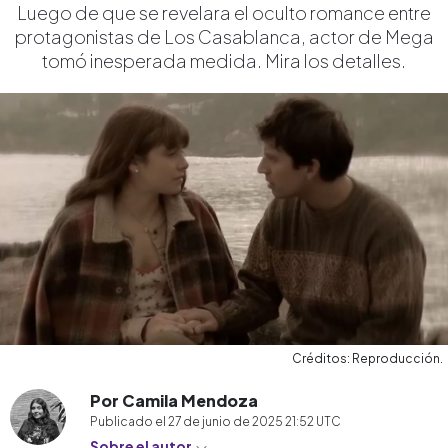
Luego de que se revelara el oculto romance entre
protagonistas de Los Casablanca, actor de Mega
tomó inesperada medida. Mira los detalles.
Créditos: Reproducción.
Por Camila Mendoza
Publicado el
27 de junio de 2025 21:52
UTC
Sobre el autor