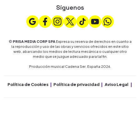
Síguenos
©
PRISA MEDIA CORP SPA
Expresa su reserva de derechos en cuanto a
la reproducción y uso de las obras y servicios ofrecidos en este sitio
web, abarcando los medios de lectura mecánica o cualquier otro
medio que se juzgue adecuado para tal fin.
Producción musical Cadena Ser, España 2026.
Política de Cookies
Política de privacidad
Aviso Legal
Co