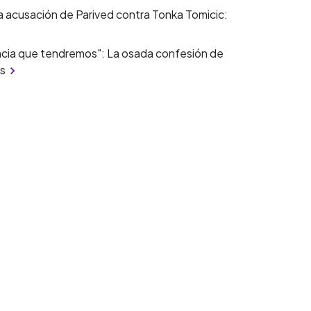
da acusación de Parived contra Tonka Tomicic:
encia que tendremos": La osada confesión de
as