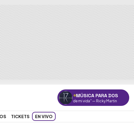
MÚSICA PARA DOS
"El amor de mi vida"
— Ricky Martin
OS
TICKETS
EN VIVO