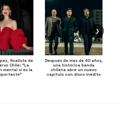
❯
ez, finalista de
Después de más de 40 años,
Ante 
erso Chile: “La
una histórica banda
petr
 mental sí es la
chilena abre un nuevo
precio
mportante”
capítulo con disco inédito