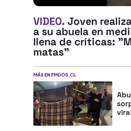
VIDEO.
Joven realiz
a su abuela en medi
llena de críticas: "
matas"
MÁS EN FMDOS.CL
Abu
sor
vira