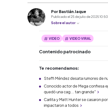
Por Bastián Jaque
Publicado el
25 de julio de 2025 10:5
Sobre el autor
VIDEO
VIDEO VIRAL
Contenido patrocinado
Te recomendamos:
Steffi Méndez desata rumores de nuev
Conocido actor de Mega confiesa ep
quedó una cag... tan grande"
Carlita y Matt Hunter se casaron por 
impactaron a todos