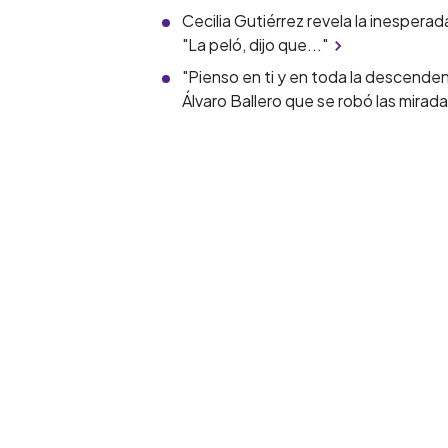
Cecilia Gutiérrez revela la inespera
"La peló, dijo que..."
"Pienso en ti y en toda la descend
Álvaro Ballero que se robó las mirad