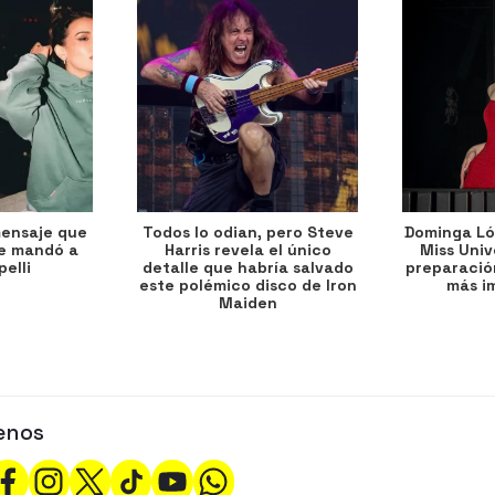
mensaje que
Todos lo odian, pero Steve
Dominga Lóp
le mandó a
Harris revela el único
Miss Univ
elli
detalle que habría salvado
preparación
este polémico disco de Iron
más i
Maiden
enos