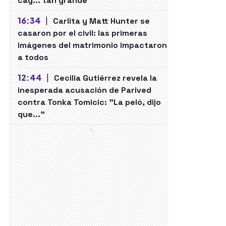
cag... tan grande"
16:34
|
Carlita y Matt Hunter se
casaron por el civil: las primeras
imágenes del matrimonio impactaron
a todos
12:44
|
Cecilia Gutiérrez revela la
inesperada acusación de Parived
contra Tonka Tomicic: "La peló, dijo
que..."