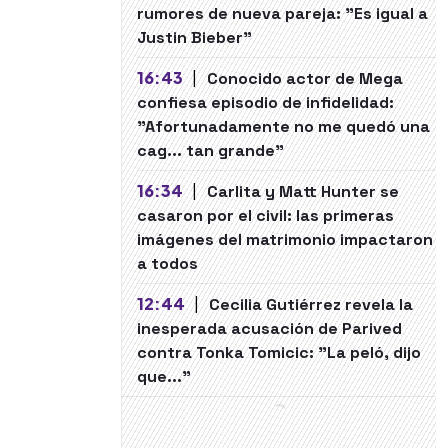
rumores de nueva pareja: "Es igual a
Justin Bieber"
16:43
|
Conocido actor de Mega
confiesa episodio de infidelidad:
"Afortunadamente no me quedó una
cag... tan grande"
16:34
|
Carlita y Matt Hunter se
casaron por el civil: las primeras
imágenes del matrimonio impactaron
a todos
12:44
|
Cecilia Gutiérrez revela la
inesperada acusación de Parived
contra Tonka Tomicic: "La peló, dijo
que..."