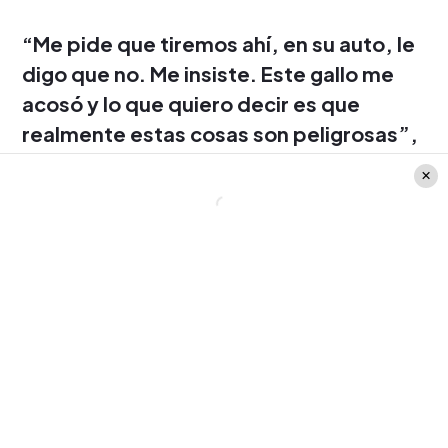
“Me pide que tiremos ahí, en su auto, le
digo que no. Me insiste. Este gallo me
acosó y lo que quiero decir es que
realmente estas cosas son peligrosas”,
añadió la actriz generando polémica en
las redes.
Si bien,
Gary Medel
no se ha referido en
sus redes sociales al tema para confirmar
o descartar el suceso, la periodista
Cecilia
Gutiérrez
se comunicó con el
“Pitbull”
para conocer su versión del suceso.