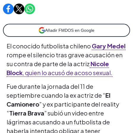
Añadir FMDOS en Google
El conocido futbolista chileno
Gary Medel
rompe el silencio tras grave acusación en
su contra de parte de la actriz
Nicole
Block
, quien lo acusó de acoso sexual.
Fue durante la jornada del 11 de
septiembre cuando la ex actriz de “
El
Camionero
” y ex participante del reality
“
Tierra Brava
” subió un video entre
lágrimas acusando a un futbolista de
haberla intentado obligar a tener