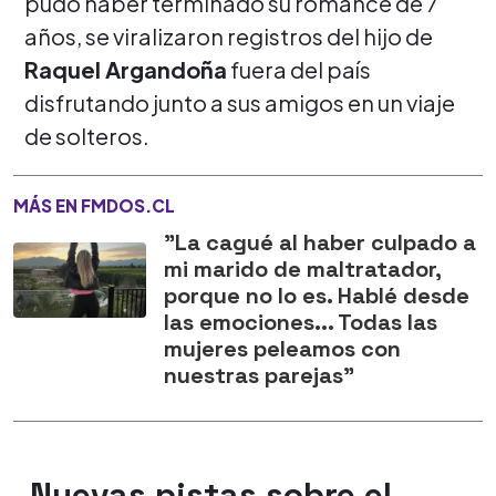
pudo haber terminado su romance de 7
años, se viralizaron registros del hijo de
Raquel Argandoña
fuera del país
disfrutando junto a sus amigos en un viaje
de solteros.
MÁS EN FMDOS.CL
"La cagué al haber culpado a
mi marido de maltratador,
porque no lo es. Hablé desde
las emociones... Todas las
mujeres peleamos con
nuestras parejas"
Nuevas pistas sobre el