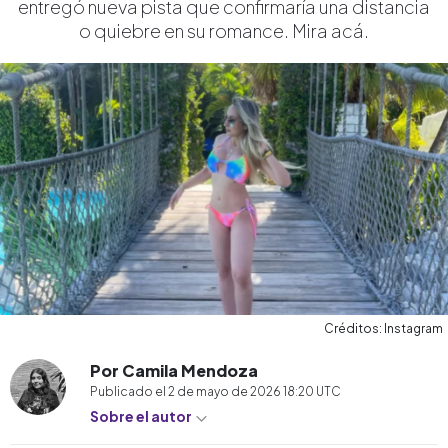
entregó nueva pista que confirmaría una distancia
o quiebre en su romance. Mira acá.
Créditos: Instagram
Por Camila Mendoza
Publicado el
2 de mayo de 2026 18:20
UTC
Sobre el autor