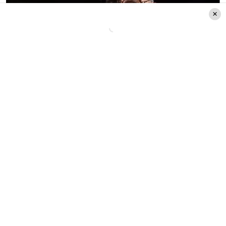
Créditos: Archivo web
La expulsión de Papi
Micky en reality show
Katherine González
, una de sus
compañeras en
Iquique Shore
, expresó su
disgusto después de que el equipo se