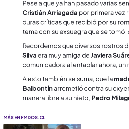
Pese a que ya han pasado varias se
Cristián Arriagada
por primera vez ro
duras críticas que recibió por su r
tema con su exsuegra que se tomó lo
Recordemos que diversos rostros d
Silva
era muy amiga de
Javiera Suár
comunicadora al entablar ahora, un
A esto también se suma, que la
madr
Balbontín
arremetió contra su exyer
manera libre a su nieto,
Pedro Milag
MÁS EN FMDOS.CL