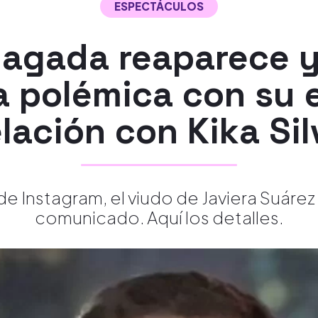
ESPECTÁCULOS
riagada reaparece 
la polémica con su 
elación con Kika Sil
de Instagram, el viudo de Javiera Suár
comunicado. Aquí los detalles.