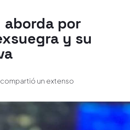
y aborda por
exsuegra y su
va
ez compartió un extenso