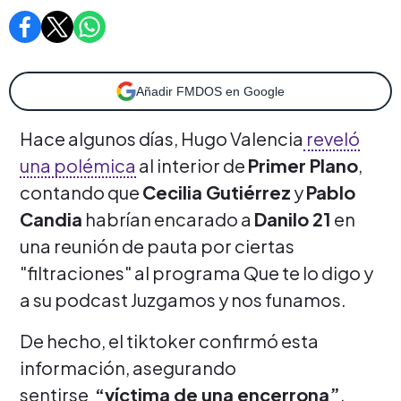
Añadir FMDOS en Google
Hace algunos días, Hugo Valencia
reveló
una polémica
al interior de
Primer Plano
,
contando que
Cecilia Gutiérrez
y
Pablo
Candia
habrían encarado a
Danilo 21
en
una reunión de pauta por ciertas
"filtraciones" al programa Que te lo digo y
a su podcast Juzgamos y nos funamos.
De hecho, el tiktoker confirmó esta
información, asegurando
sentirse
“víctima de una encerrona”
,