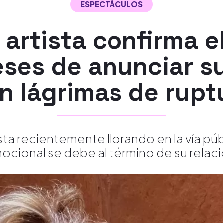
ESPECTÁCULOS
artista confirma el
eses de anunciar s
n lágrimas de rupt
sta recientemente llorando en la vía pú
ocional se debe al término de su relaci