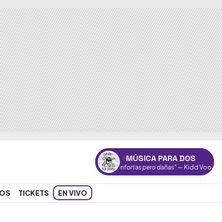
MÚSICA PARA DOS
"Confortas pero dañas"
— Kidd Voodoo,Resonanc
OS
TICKETS
EN VIVO