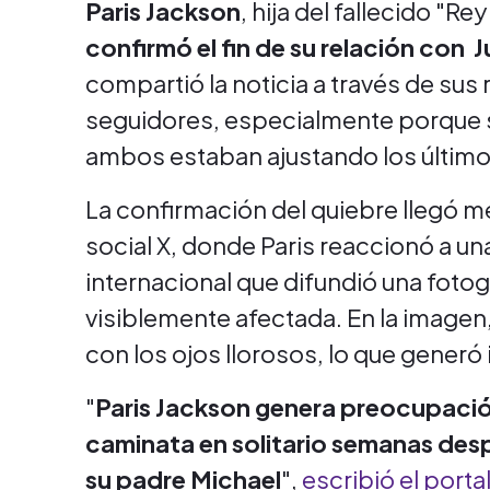
Paris Jackson
, hija del fallecido "R
confirmó el fin de su relación con
J
compartió la noticia a través de sus
seguidores, especialmente porque 
ambos estaban ajustando los últimos
La confirmación del quiebre llegó m
social X, donde Paris reaccionó a u
internacional que difundió una foto
visiblemente afectada. En la imagen, 
con los ojos llorosos, lo que generó 
"
Paris Jackson genera preocupación
caminata en solitario semanas desp
su padre Michael
",
escribió el porta