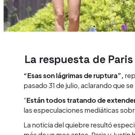
La respuesta de Pari
“Esas son lágrimas de ruptura”,
repl
pasado 31 de julio, aclarando que se
“
Están todos tratando de extender
las especulaciones mediáticas sobr
La noticia del quiebre resultó espe
más de un mes antes, Paris y Justin h