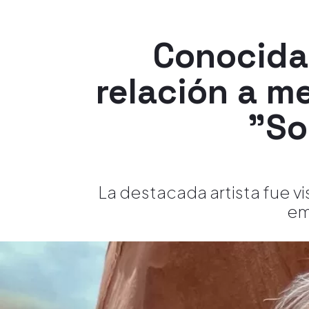
Conocida 
relación a m
"So
La destacada artista fue vi
em