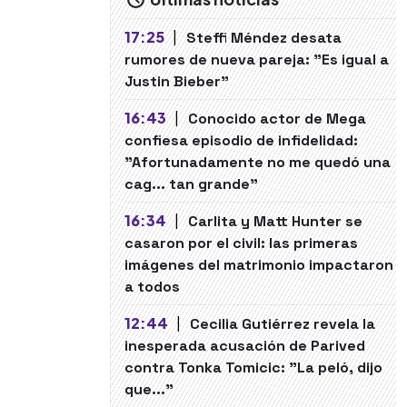
17:25
|
Steffi Méndez desata
rumores de nueva pareja: "Es igual a
Justin Bieber"
16:43
|
Conocido actor de Mega
confiesa episodio de infidelidad:
"Afortunadamente no me quedó una
cag... tan grande"
16:34
|
Carlita y Matt Hunter se
casaron por el civil: las primeras
imágenes del matrimonio impactaron
a todos
12:44
|
Cecilia Gutiérrez revela la
inesperada acusación de Parived
contra Tonka Tomicic: "La peló, dijo
que..."