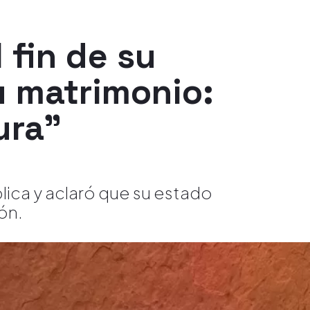
 fin de su
u matrimonio:
ura"
blica y aclaró que su estado
ón.