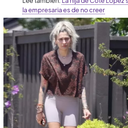
Lee también:
La hija de Coté López
la empresaria es de no creer